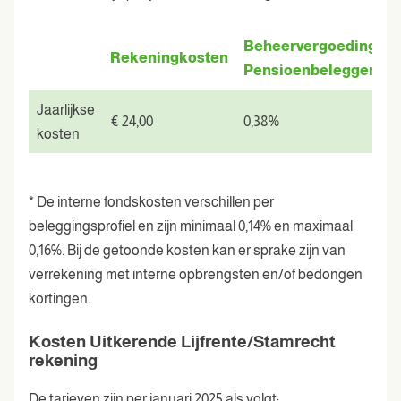
Beheervergoeding
Rekeningkosten
Pensioenbeleggen
Jaarlijkse
€ 24,00
0,38%
0
kosten
* De interne fondskosten verschillen per
beleggingsprofiel en zijn minimaal 0,14% en maximaal
0,16%. Bij de getoonde kosten kan er sprake zijn van
verrekening met interne opbrengsten en/of bedongen
kortingen.
Kosten Uitkerende Lijfrente/Stamrecht
rekening
De tarieven zijn per januari 2025 als volgt: