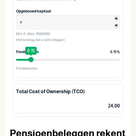
Opgebouwd kapitaal
Min: 0 - Max: 10000000
Het bedrag dat u wilt inleggen
0.15
Fondskosten
0.15 %
Fondskosten
Total Cost of Ownership (TCO)
24,00
Pensioenbeleggen rekent