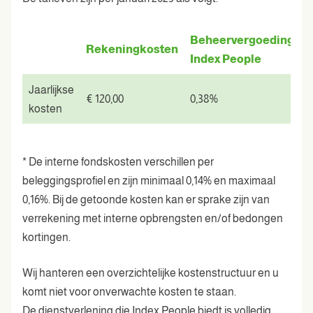
Beheervergoeding
Rekeningkosten
F
Index People
Jaarlijkse
€ 120,00
0,38%
0
kosten
* De interne fondskosten verschillen per
beleggingsprofiel en zijn minimaal 0,14% en maximaal
0,16%. Bij de getoonde kosten kan er sprake zijn van
verrekening met interne opbrengsten en/of bedongen
kortingen.
Wij hanteren een overzichtelijke kostenstructuur en u
komt niet voor onverwachte kosten te staan.
De dienstverlening die Index People biedt is volledig