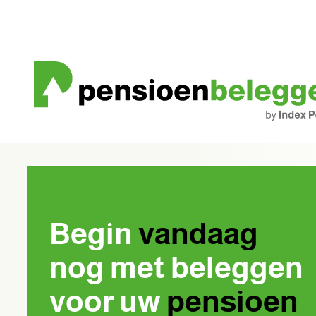
Skip
to
content
Begin
vandaag
nog met beleggen
voor uw
pensioen