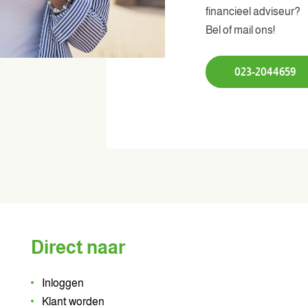
financieel adviseur?
Bel of mail ons!
023-2044659
Direct naar
Inloggen
Klant worden