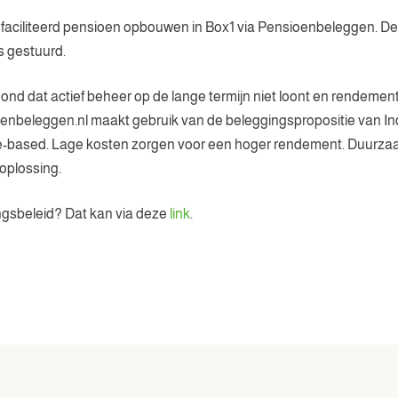
efaciliteerd pensioen opbouwen in Box1 via Pensioenbeleggen. De
s gestuurd.
 dat actief beheer op de lange termijn niet loont en rendemen
ioenbeleggen.nl maakt gebruik van de beleggingspropositie van I
 rule-based. Lage kosten zorgen voor een hoger rendement. Duurz
oplossing.
ingsbeleid? Dat kan via deze
link
.